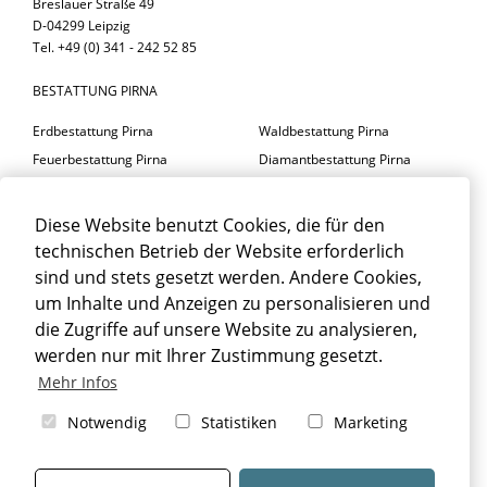
Breslauer Straße 49
D-04299 Leipzig
Tel. +49 (0) 341 - 242 52 85
BESTATTUNG PIRNA
Erdbestattung Pirna
Waldbestattung Pirna
Feuerbestattung Pirna
Diamantbestattung Pirna
Seebestattung Pirna
Diese Website benutzt Cookies, die für den
BESTATTER PIRNA
technischen Betrieb der Website erforderlich
Trauerfeier Pirna
Trauerfloristik Pirna
sind und stets gesetzt werden. Andere Cookies,
um Inhalte und Anzeigen zu personalisieren und
Trauerbegleitung Pirna
Trauerhalle Pirna
die Zugriffe auf unsere Website zu analysieren,
Beisetzung Pirna
werden nur mit Ihrer Zustimmung gesetzt.
TRAUERFALL PIRNA
Mehr Infos
Sterbefall Pirna
Erbrecht Pirna
Notwendig
Statistiken
Marketing
Bestattung Pirna
Beerdigung Pirna
Bestattungsarten Pirna