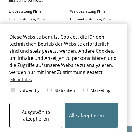
BESTATTUNG PIRNA
Erdbestattung Pirna
Waldbestattung Pirna
Feuerbestattung Pirna
Diamantbestattung Pirna
Seebestattung Pirna
Diese Website benutzt Cookies, die für den
BESTATTER PIRNA
technischen Betrieb der Website erforderlich
Trauerfeier Pirna
Trauerfloristik Pirna
sind und stets gesetzt werden. Andere Cookies,
um Inhalte und Anzeigen zu personalisieren und
Trauerbegleitung Pirna
Trauerhalle Pirna
die Zugriffe auf unsere Website zu analysieren,
Beisetzung Pirna
werden nur mit Ihrer Zustimmung gesetzt.
TRAUERFALL PIRNA
Mehr Infos
Sterbefall Pirna
Erbrecht Pirna
Notwendig
Statistiken
Marketing
Bestattung Pirna
Beerdigung Pirna
Bestattungsarten Pirna
Ausgewählte
Alle akzeptieren
akzeptieren